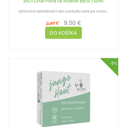
BIOTURM Pena na holenie MEN 150ml
Výnimočná starostlivosť o telo a pokožku tváre pre mužov...
9.50 €
9.95 €
-5%