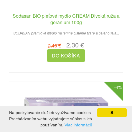
Sodasan BIO pleťové mydlo CREAM Divoká ruža a
geránium 100g
SODASAN prémiové mydlo na jemné čistenie tváre a celého tela...
2.30 €
2.40 €
-4%
Na poskytovanie služieb využívame cookies.
✖
Prechádzaním webu vyjadrujete súhlas s ich
používaním.
Viac informácií