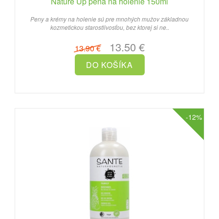
Nature Up pena na holenie 150ml
Peny a krémy na holenie sú pre mnohých mužov základnou
kozmetickou starostlivosťou, bez ktorej si ne..
13.50 €
13.90 €
-12%