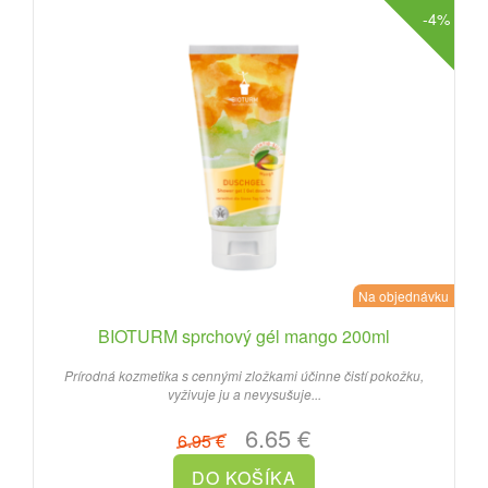
-4%
Na objednávku
BIOTURM sprchový gél mango 200ml
Prírodná kozmetika s cennými zložkami účinne čistí pokožku,
vyživuje ju a nevysušuje...
6.65 €
6.95 €