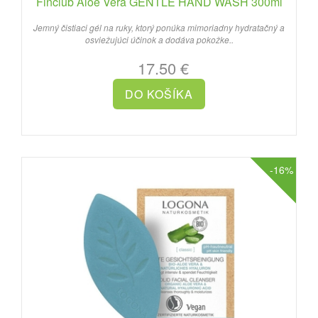
Finclub Aloe Vera GENTLE HAND WASH 300ml
Jemný čistiaci gél na ruky, ktorý ponúka mimoriadny hydratačný a
osviežujúci účinok a dodáva pokožke..
17.50 €
-16%