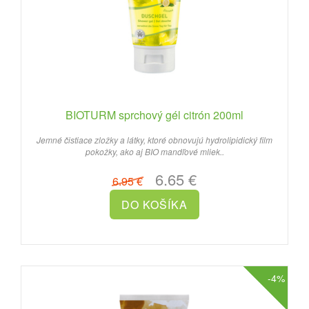
BIOTURM sprchový gél citrón 200ml
Jemné čistiace zložky a látky, ktoré obnovujú hydrolipidický film
pokožky, ako aj BIO mandľové mliek..
6.65 €
6.95 €
-4%