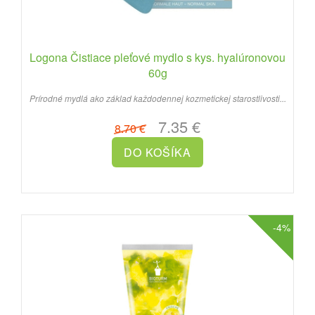
Logona Čistiace pleťové mydlo s kys. hyalúronovou
60g
Prírodné mydlá ako základ každodennej kozmetickej starostlivosti...
7.35 €
8.70 €
-4%