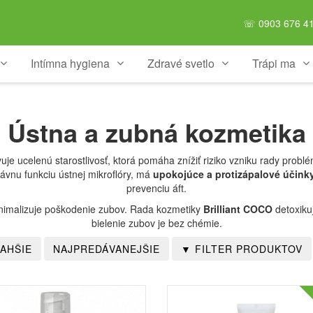
☏ 0903 676 41
Intímna hygiena
Zdravé svetlo
Trápi ma
Ústna a zubná kozmetika
ucelenú starostlivosť, ktorá pomáha znížiť riziko vzniku rady problé
rávnu funkciu ústnej mikroflóry, má
upokojúce a protizápalové účink
prevenciu áft.
imalizuje poškodenie zubov. Rada kozmetiky
Brilliant COCO
detoxikuj
bielenie zubov je bez chémie.