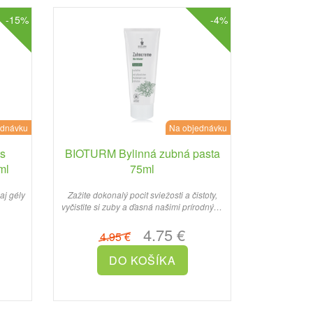
-15%
-4%
ednávku
Na objednávku
ts
BIOTURM Bylinná zubná pasta
ml
75ml
aj gély
Zažite dokonalý pocit sviežosti a čistoty,
vyčistite si zuby a ďasná našimi prírodnými
zubnými pasta..
4.75 €
4.95 €