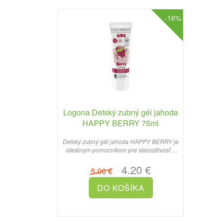
-16%
Logona Detský zubný gél jahoda
HAPPY BERRY 75ml
Detský zubný gél jahoda HAPPY BERRY je
ideálnym pomocníkom pre starostlivosť o
citlivé mliečne zuby ..
4.20 €
5.00 €