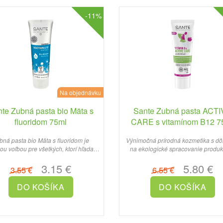
-11%
Na objednávku
te Zubná pasta bio Mäta s
Sante Zubná pasta ACT
fluoridom 75ml
CARE s vitamínom B12 7
bná pasta bio Mäta s fluoridom je
Výnimočná prírodná kozmetika s d
ou voľbou pre všetkých, ktorí hľadajú
na ekologické spracovanie produkt
prírodnú starostlivo..
3.15 €
5.80 €
3.55 €
6.55 €