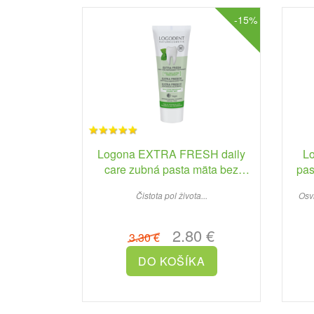
-15%
Logona EXTRA FRESH daily
L
care zubná pasta mäta bez
pa
fluoridu 75ml
Čistota pol života...
Osvi
2.80 €
3.30 €