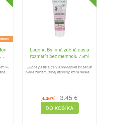
ednávku
ion
Logona Bylinná zubná pasta
rozmarín bez mentholu 75ml
vzniku
Zubné pasty a gély s prírodným zložením
ná...
tvoria základ ústnej hygieny, ktorá nedráždi
ďasná ani zubnú..
3.45 €
4.05 €