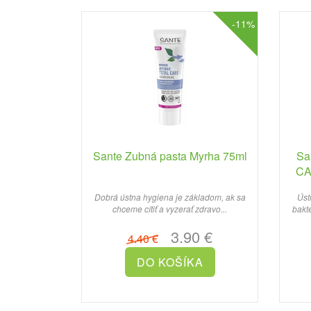
-11%
Sante Zubná pasta Myrha 75ml
Sa
CA
Dobrá ústna hygiena je základom, ak sa
Úst
chceme cítiť a vyzerať zdravo...
bakté
3.90 €
4.40 €