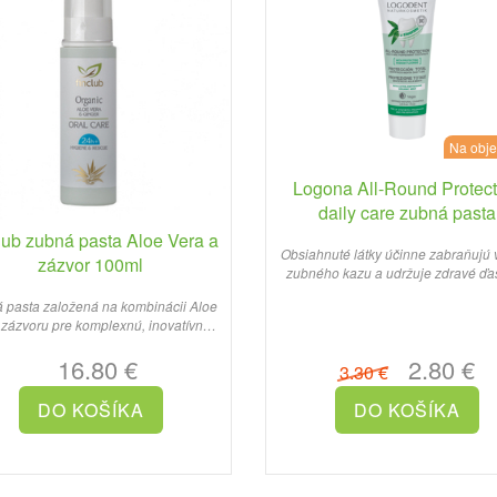
Na obj
Logona All-Round Protect
daily care zubná pasta
Peppermint 75ml
lub zubná pasta Aloe Vera a
Obsiahnuté látky účinne zabraňujú 
zázvor 100ml
zubného kazu a udržuje zdravé ďas
 pasta založená na kombinácii Aloe
 zázvoru pre komplexnú, inovatívnu a
bezpečnú starostl..
16.80 €
2.80 €
3.30 €