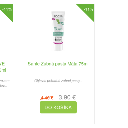
-11%
-11%
IVE
Sante Zubná pasta Mäta 75ml
5ml
ôrazom
Objavte prírodné zubné pasty...
ov...
3.90 €
4.40 €