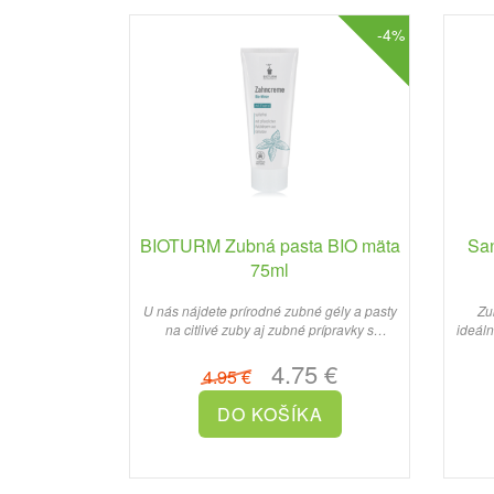
-4%
BIOTURM Zubná pasta BIO mäta
San
75ml
U nás nájdete prírodné zubné gély a pasty
Zu
na citlivé zuby aj zubné prípravky s
ideáln
bieliacimi účinkami...
4.75 €
4.95 €