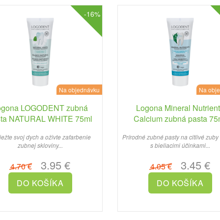
-16%
Na objednávku
Na obj
ogona LOGODENT zubná
Logona Mineral Nutrien
sta NATURAL WHITE 75ml
Calcium zubná pasta 75
ežte svoj dych a oživte zafarbenie
Prírodné zubné pasty na citlivé zuby 
zubnej skloviny...
s bieliacimi účinkami...
3.95 €
3.45 €
4.70 €
4.05 €