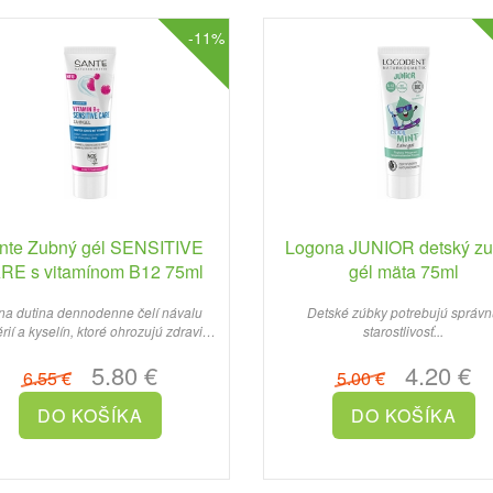
-11%
nte Zubný gél SENSITIVE
Logona JUNIOR detský z
RE s vitamínom B12 75ml
gél mäta 75ml
na dutina dennodenne čelí návalu
Detské zúbky potrebujú správ
rií a kyselín, ktoré ohrozujú zdravie
starostlivosť...
ďasien a chrupu...
5.80 €
4.20 €
6.55 €
5.00 €