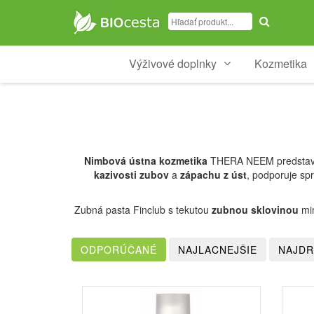
Výživové doplnky
Kozmetika
Nimbová ústna kozmetika
THERA NEEM predstavuje 
kazivosti zubov
a
zápachu z úst
, podporuje sp
Zubná pasta Finclub s tekutou
zubnou sklovinou
min