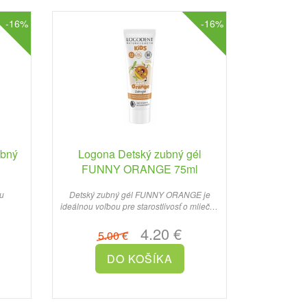
-16%
-16%
ubný
Logona Detský zubný gél
FUNNY ORANGE 75ml
nu
Detský zubný gél FUNNY ORANGE je
ideálnou voľbou pre starostlivosť o mliečne
zuby vašich detí...
4.20 €
5.00 €