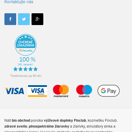
Kontaktujte nás
Náš
ponúka
, kozmetiku Finclub,
bio obchod
výživové doplnky
Finclub
,
a žiarivky, simulátory slnka a
zdravé svetlo
plnospektrálne žiarovky
plnospektrálne lampy. V ponuke obchodu nechýba tovar z kategórie