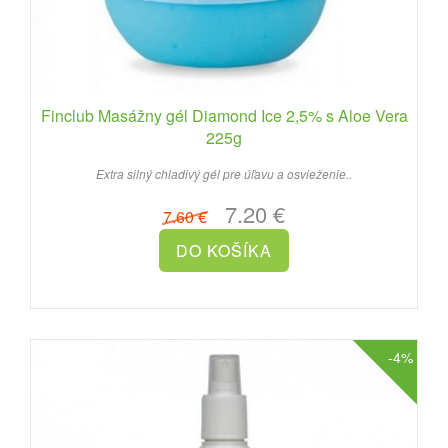
Finclub Masážny gél Diamond Ice 2,5% s Aloe Vera
225g
Extra silný chladivý gél pre úľavu a osvieženie..
7.20 €
7.60 €
-4%