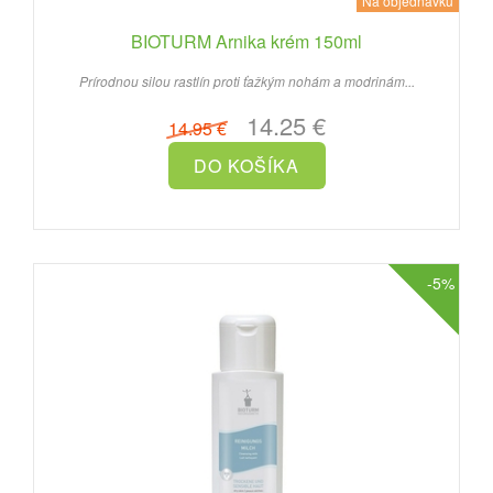
Na objednávku
BIOTURM Arnika krém 150ml
Prírodnou silou rastlín proti ťažkým nohám a modrinám...
14.25 €
14.95 €
-5%