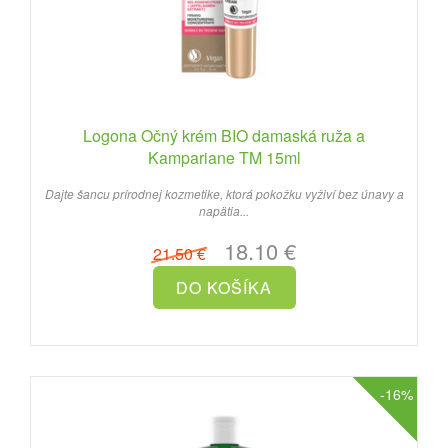
Logona Očný krém BIO damaská ruža a
Kampariane TM 15ml
Dajte šancu prírodnej kozmetike, ktorá pokožku vyživí bez únavy a
napätia...
18.10 €
21.50 €
-16%