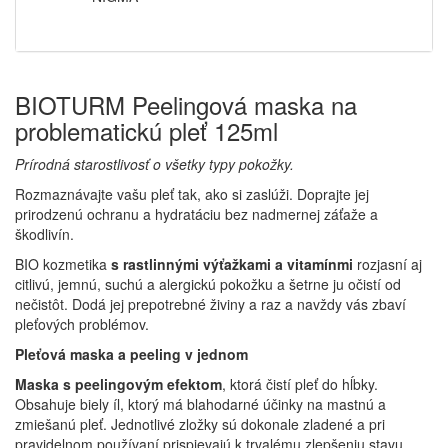
BIOTURM Peelingová maska na
problematickú pleť 125ml
Prírodná starostlivosť o všetky typy pokožky.
Rozmaznávajte vašu pleť tak, ako si zaslúži. Doprajte jej
prirodzenú ochranu a hydratáciu bez nadmernej záťaže a
škodlivín.
BIO kozmetika
s rastlinnými výťažkami a vitamínmi
rozjasní aj
citlivú, jemnú, suchú a alergickú pokožku a šetrne ju očistí od
nečistôt. Dodá jej prepotrebné živiny a raz a navždy vás zbaví
pleťových problémov.
Pleťová maska a peeling v jednom
Maska s peelingovým efektom
, ktorá čistí pleť do hĺbky.
Obsahuje biely íl, ktorý má blahodarné účinky na mastnú a
zmiešanú pleť. Jednotlivé zložky sú dokonale zladené a pri
pravidelnom používaní prispievajú k trvalému zlepšeniu stavu