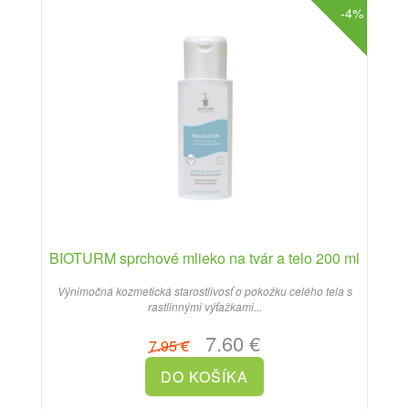
-4%
BIOTURM sprchové mlieko na tvár a telo 200 ml
Výnimočná kozmetická starostlivosť o pokožku celého tela s
rastlinnými výťažkami...
7.60 €
7.95 €