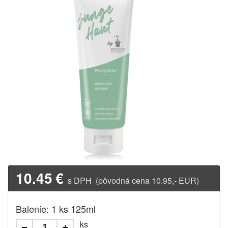
10.45
€
s DPH (pôvodná cena 10.95,- EUR)
Balenie: 1 ks 125ml
ks