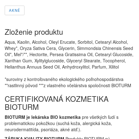
AKNÉ
Zloženie produktu
Aqua, Kaolin, Alcohol, Oleyl Erucate, Sorbitol, Cetearyl Alcohol,
Whey*, Oryza Sativa Cera, Glycerin, Simmondsia Chinensis Seed
Oil*, Mel*/**, Hectorite, Persea Gratissima Oil, Cetearyl Glucoside,
Xanthan Gum, Xylitylglucoside, Glyceryl Stearate, Tocopherol,
Helianthus Annuus Seed Oil, Anhydroxylitol, Parfum, Xilitol
*suroviny z kontroľovaného ekologického poľnohospodárstva
**rastlinný pôvod ***z vlastného včelárstva spoločnosti BIOTURM
CERTIFIKOVANÁ KOZMETIKA
BIOTURM
BIOTURM je lekárska BIO kozmetika
pre všetkých ľudí s
problematickou pokožkou (suchá koža, alergická koža,
neurodermatitída, psoriáza, akné atď.).
ZÁRUKA KVALITY BIOTURM
Produkty BIOTURM sú