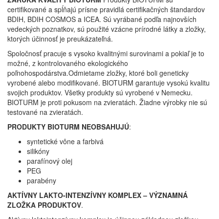
certifikované a spĺňajú prísne pravidlá certifikačných štandardov
BDIH, BDIH COSMOS a ICEA. Sú vyrábané podľa najnovších
vedeckých poznatkov, sú použité vzácne prírodné látky a zložky,
ktorých účinnosť je preukázateľná.
Spoločnosť pracuje s vysoko kvalitnými surovinami a pokiaľ je to
možné, z kontrolovaného ekologického
poľnohospodárstva.Odmietame zložky, ktoré boli geneticky
vyrobené alebo modifikované. BIOTURM garantuje vysokú kvalitu
svojich produktov. Všetky produkty sú vyrobené v Nemecku.
BIOTURM je proti pokusom na zvieratách. Žiadne výrobky nie sú
testované na zvieratách.
PRODUKTY BIOTURM NEOBSAHUJÚ
:
syntetické vône a farbivá
silikóny
parafínový olej
PEG
parabény
AKTÍVNY LAKTO-INTENZÍVNY KOMPLEX – VÝZNAMNÁ
ZLOŽKA PRODUKTOV
.