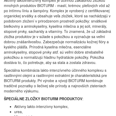
Aktívny laktointenzívny komplex je účinnou základnou zložkou
mnohých produktov BIOTURM - mastí, krémov, pleťových vôd až
po intímnu líniu a šampóny. Komplex je vyrobený z certifikovanej
organickej srvátky a obsahuje veľa zložiek, ktoré sa nachádzajú v
podobnom zložení v prirodzenom prostredí pokožky: srvátkové
bielkoviny a aminokyseliny, kyselina mliečna a jej soli, minerály,
stopové prvky, sacharidy a vitamíny. To znamená, že už základná
zložka produktov je v súlade s pokožkou a vyznačuje sa veľmi
dobrou znášanlivosťou. Zabezpečuje normalizáciu kožnej flóry a
kyslého plášťa. Prírodná kyselina mliečna, esenciálne
aminokyseliny, stopové prvky atď. sú veľmi dobre strebateľné
pokožkou a normalizujú hladinu hydratácie pokožky. Pokožka
dostáva to, čo potrebuje, aby sa stala a zostala zdravou.
Špeciálna kombinácia lakto-intenzívneho účinného komplexu s
rastlinnými olejmi a rastlinnými extraktmi je charakteristická pre
BIOTURM produkty. Pri výrobe a vývoji BIOTURM kombinuje
tradičné poznatky o liečivej sile prírody a najnovších zisteniach
moderného výskumu.
ŠPECIÁLNE ZLOŽKY BIOTURM PRODUKTOV
:
Aktívny lakto-intenzívny komplex,
urea,