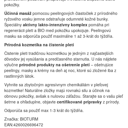
pokožky.
Účinná masáž
pomocou peelingových čiastočiek z prírodného
ryžového vosku jemne odstraňuje odumreté kožné bunky.
Špeciálny
aktívny lakto-intenzívny komplex
pomáha pri
regenerácii pleti a BIO med pokožku upokojuje. Peelingovú
masku sa odporúča použiť maximálne 1 až 3-krát do týždňa.
Prírodná kozmetika na čistenie pleti
Čistenie pleti tradičnou kozmetikou je jedným z najčastejších
dôvodov jej vysúšania a predčasného starnutia. U nás nájdete
výlučne
prírodné produkty na ošetrenie pleti
– ošetrujúce
peelingy, masky a krémy na deň aj noc, ktoré sú zložené iba z
rastlinných látok.
Vyhnite sa zbytočným agresívnym chemikáliám v pleťovej
kozmetike! Naturálne zložky majú rovnakú silu a účinok na
obnovu pokožky, avšak s nulovou záťažou. Starajte sa o vašu pleť
šetrne a ohľaduplne, objavte
certifikované prípravky
z prírody.
Odporúča sa použiť max 1-3 krát do týždňa.
Značka:
BIOTURM
EAN:4260026696472