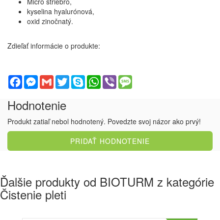
Micro striebro,
kyselina hyalurónová,
oxid zinočnatý.
Zdieľať informácie o produkte:
Facebook
Messenger
Gmail
Twitter
Skype
WhatsApp
Viber
Message
Hodnotenie
Produkt zatiaľ nebol hodnotený. Povedzte svoj názor ako prvý!
PRIDAŤ HODNOTENIE
Ďalšie produkty od BIOTURM z kategórie
Čistenie pleti