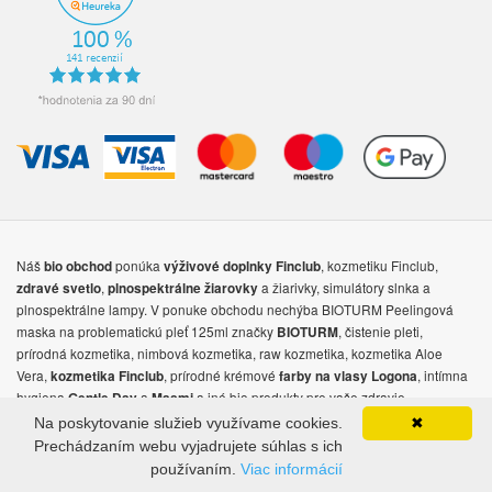
Náš
ponúka
, kozmetiku Finclub,
bio obchod
výživové doplnky
Finclub
,
a žiarivky, simulátory slnka a
zdravé svetlo
plnospektrálne žiarovky
plnospektrálne lampy. V ponuke obchodu nechýba BIOTURM Peelingová
maska na problematickú pleť 125ml značky
, čistenie pleti,
BIOTURM
prírodná kozmetika, nimbová kozmetika, raw kozmetika, kozmetika Aloe
Vera,
, prírodné krémové
, intímna
kozmetika Finclub
farby na vlasy Logona
hygiena
a
a iné bio produkty pre vaše zdravie.
Gentle Day
Masmi
Na poskytovanie služieb využívame cookies.
✖
© Copyright 2026 - NIGMA, s.r.o.
Prechádzaním webu vyjadrujete súhlas s ich
Dizajn
BootstrapTaste
|
Macrovector / Freepik
používaním.
Viac informácií