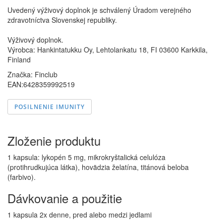
Uvedený výživový doplnok je schválený Úradom verejného
zdravotníctva Slovenskej republiky.
Výživový doplnok.
Výrobca: Hankintatukku Oy, Lehtolankatu 18, FI 03600 Karkkila,
Finland
Značka:
Finclub
EAN:6428359992519
POSILNENIE IMUNITY
Zloženie produktu
1 kapsula: lykopén 5 mg, mikrokryštalická celulóza
(protihrudkujúca látka), hovädzia želatína, titánová beloba
(farbivo).
Dávkovanie a použitie
1 kapsula 2x denne, pred alebo medzi jedlami