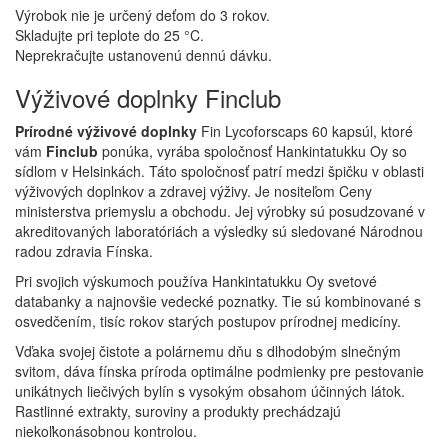
Výrobok nie je určený deťom do 3 rokov.
Skladujte pri teplote do 25 °C.
Neprekračujte ustanovenú dennú dávku.
Výživové doplnky Finclub
Prírodné výživové doplnky
Fin Lycoforscaps 60 kapsúl, ktoré
vám
Finclub
ponúka, vyrába spoločnosť Hankintatukku Oy so
sídlom v Helsinkách. Táto spoločnosť patrí medzi špičku v oblasti
výživových doplnkov a zdravej výživy. Je nositeľom Ceny
ministerstva priemyslu a obchodu. Jej výrobky sú posudzované v
akreditovaných laboratóriách a výsledky sú sledované Národnou
radou zdravia Fínska.
Pri svojich výskumoch používa Hankintatukku Oy svetové
databanky a najnovšie vedecké poznatky. Tie sú kombinované s
osvedčením, tisíc rokov starých postupov prírodnej medicíny.
Vďaka svojej čistote a polárnemu dňu s dlhodobým slnečným
svitom, dáva fínska príroda optimálne podmienky pre pestovanie
unikátnych liečivých bylín s vysokým obsahom účinných látok.
Rastlinné extrakty, suroviny a produkty prechádzajú
niekoľkonásobnou kontrolou.