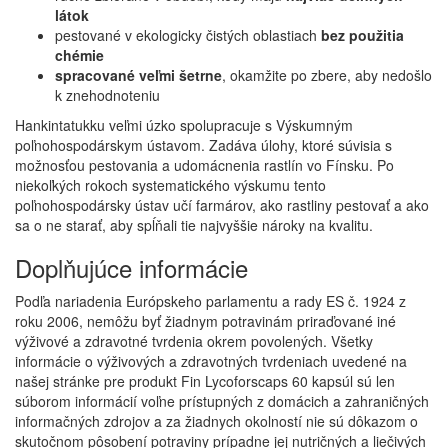
látok
pestované v ekologicky čistých oblastiach
bez použitia
chémie
spracované veľmi šetrne
, okamžite po zbere, aby nedošlo
k znehodnoteniu
Hankintatukku veľmi úzko spolupracuje s Výskumným
poľnohospodárskym ústavom. Zadáva úlohy, ktoré súvisia s
možnosťou pestovania a udomácnenia rastlín vo Fínsku. Po
niekoľkých rokoch systematického výskumu tento
poľnohospodársky ústav učí farmárov, ako rastliny pestovať a ako
sa o ne starať, aby spĺňali tie najvyššie nároky na kvalitu.
Doplňujúce informácie
Podľa nariadenia Európskeho parlamentu a rady ES č. 1924 z
roku 2006, nemôžu byť žiadnym potravinám priraďované iné
výživové a zdravotné tvrdenia okrem povolených. Všetky
informácie o výživových a zdravotných tvrdeniach uvedené na
našej stránke pre produkt Fin Lycoforscaps 60 kapsúl sú len
súborom informácií voľne prístupných z domácich a zahraničných
informačných zdrojov a za žiadnych okolností nie sú dôkazom o
skutočnom pôsobení potraviny prípadne jej nutričných a liečivých