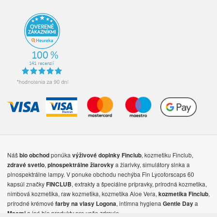
Náš
ponúka
, kozmetiku Finclub,
bio obchod
výživové doplnky
Finclub
,
a žiarivky, simulátory slnka a
zdravé svetlo
plnospektrálne žiarovky
plnospektrálne lampy. V ponuke obchodu nechýba Fin Lycoforscaps 60
kapsúl značky
, extrakty a špeciálne prípravky, prírodná kozmetika,
FINCLUB
nimbová kozmetika, raw kozmetika, kozmetika Aloe Vera,
,
kozmetika Finclub
prírodné krémové
, intímna hygiena
a
farby na vlasy Logona
Gentle Day
a iné bio produkty pre vaše zdravie.
Masmi