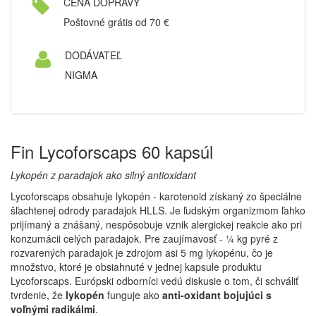
CENA DOPRAVY
Poštovné grátis od 70 €
DODÁVATEĽ
NIGMA
Fin Lycoforscaps 60 kapsúl
Lykopén z paradajok ako silný antioxidant
Lycoforscaps obsahuje lykopén - karotenoid získaný zo špeciálne
šľachtenej odrody paradajok HLLS. Je ľudským organizmom ľahko
prijímaný a znášaný, nespôsobuje vznik alergickej reakcie ako pri
konzumácii celých paradajok. Pre zaujímavosť - ¼ kg pyré z
rozvarených paradajok je zdrojom asi 5 mg lykopénu, čo je
množstvo, ktoré je obsiahnuté v jednej kapsule produktu
Lycoforscaps. Európski odborníci vedú diskusie o tom, či schváliť
tvrdenie, že
lykopén
funguje ako
anti-oxidant bojujúci s
voľnými radikálmi
.