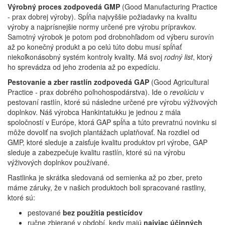
Výrobný proces zodpovedá GMP
(Good Manufacturing Practice
- prax dobrej výroby). Spĺňa najvyššie požiadavky na kvalitu
výroby a najprísnejšie normy určené pre výrobu prípravkov.
Samotný výrobok je potom pod drobnohľadom od výberu surovín
až po konečný produkt a po celú túto dobu musí spĺňať
niekoľkonásobný systém kontroly kvality. Má svoj
rodný list
, ktorý
ho sprevádza od jeho zrodenia až po expedíciu.
Pestovanie a zber rastlín zodpovedá GAP
(Good Agricultural
Practice - prax dobrého poľnohospodárstva). Ide o
revolúciu
v
pestovaní rastlín, ktoré sú následne určené pre výrobu výživových
doplnkov. Náš výrobca Hankintatukku je jednou z mála
spoločností v Európe, ktorá GAP spĺňa a túto prevratnú novinku si
môže dovoliť na svojich plantážach uplatňovať. Na rozdiel od
GMP, ktoré sleduje a zaisťuje kvalitu produktov pri výrobe, GAP
sleduje a zabezpečuje kvalitu rastlín, ktoré sú na výrobu
výživových doplnkov používané.
Rastlinka je skrátka sledovaná od semienka až po zber, preto
máme záruky, že v našich produktoch boli spracované rastliny,
ktoré sú:
pestované
bez použitia pesticídov
ručne zbierané v období, kedy majú
najviac účinných