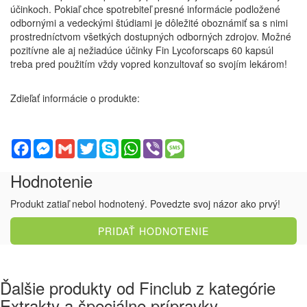
účinkoch. Pokiaľ chce spotrebiteľ presné informácie podložené
odbornými a vedeckými štúdiami je dôležité oboznámiť sa s nimi
prostredníctvom všetkých dostupných odborných zdrojov. Možné
pozitívne ale aj nežiadúce účinky Fin Lycoforscaps 60 kapsúl
treba pred použitím vždy vopred konzultovať so svojím lekárom!
Zdieľať informácie o produkte:
Facebook
Messenger
Gmail
Twitter
Skype
WhatsApp
Viber
Message
Hodnotenie
Produkt zatiaľ nebol hodnotený. Povedzte svoj názor ako prvý!
PRIDAŤ HODNOTENIE
Ďalšie produkty od Finclub z kategórie
Extrakty a špeciálne prípravky