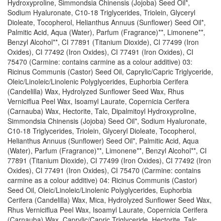
Hydroxyproline, Simmondsia Chinensis (Jojoba) Seed Oil*,
Sodium Hyaluronate, C10-18 Triglycerides, Triolein, Glyceryl
Dioleate, Tocopherol, Helianthus Annuus (Sunflower) Seed Oil*,
Palmitic Acid, Aqua (Water), Parfum (Fragrance)**, Limonene**,
Benzyl Alcohol**, CI 77891 (Titanium Dioxide), CI 77499 (Iron
Oxides), CI 77492 (Iron Oxides), CI 77491 (Iron Oxides), CI
75470 (Carmine: contains carmine as a colour additive) 03:
Ricinus Communis (Castor) Seed Oil, Caprylic/Capric Triglyceride,
Oleic/Linoleic/Linolenic Polyglycerides, Euphorbia Cerifera
(Candelilla) Wax, Hydrolyzed Sunflower Seed Wax, Rhus
Verniciflua Peel Wax, Isoamyl Laurate, Copernicia Cerifera
(Carnauba) Wax, Hectorite, Talc, Dipalmitoyl Hydroxyproline,
Simmondsia Chinensis (Jojoba) Seed Oil*, Sodium Hyaluronate,
C10-18 Triglycerides, Triolein, Glyceryl Dioleate, Tocopherol,
Helianthus Annuus (Sunflower) Seed Oil*, Palmitic Acid, Aqua
(Water), Parfum (Fragrance)**, Limonene**, Benzyl Alcohol**, CI
77891 (Titanium Dioxide), CI 77499 (Iron Oxides), CI 77492 (Iron
Oxides), CI 77491 (Iron Oxides), CI 75470 (Carmine: contains
carmine as a colour additive) 04: Ricinus Communis (Castor)
Seed Oil, Oleic/Linoleic/Linolenic Polyglycerides, Euphorbia
Cerifera (Candelilla) Wax, Mica, Hydrolyzed Sunflower Seed Wax,
Rhus Verniciflua Peel Wax, Isoamyl Laurate, Copernicia Cerifera
(Carnauba) Wax, Caprylic/Capric Triglyceride, Hectorite, Talc,