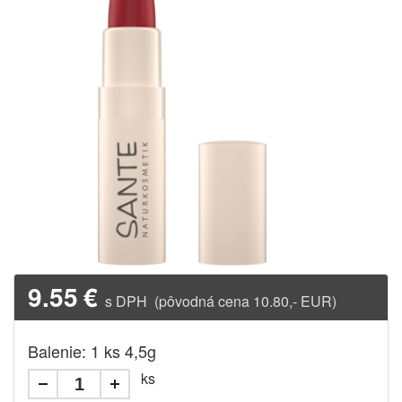
9.55
€
s DPH (pôvodná cena 10.80,- EUR)
Balenie: 1 ks 4,5g
ks