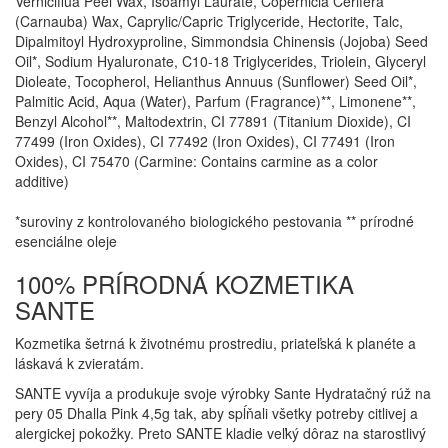
Verniciflua Peel Wax, Isoamyl Laurate, Copernicia Cerifera
(Carnauba) Wax, Caprylic/Capric Triglyceride, Hectorite, Talc,
Dipalmitoyl Hydroxyproline, Simmondsia Chinensis (Jojoba) Seed
Oil*, Sodium Hyaluronate, C10-18 Triglycerides, Triolein, Glyceryl
Dioleate, Tocopherol, Helianthus Annuus (Sunflower) Seed Oil*,
Palmitic Acid, Aqua (Water), Parfum (Fragrance)**, Limonene**,
Benzyl Alcohol**, Maltodextrin, CI 77891 (Titanium Dioxide), CI
77499 (Iron Oxides), CI 77492 (Iron Oxides), CI 77491 (Iron
Oxides), CI 75470 (Carmine: Contains carmine as a color
additive)
*suroviny z kontrolovaného biologického pestovania ** prírodné
esenciálne oleje
100% PRÍRODNÁ KOZMETIKA
SANTE
Kozmetika šetrná k životnému prostrediu, priateľská k planéte a
láskavá k zvieratám.
SANTE vyvíja a produkuje svoje výrobky Sante Hydratačný rúž na
pery 05 Dhalla Pink 4,5g tak, aby spĺňali všetky potreby citlivej a
alergickej pokožky. Preto SANTE kladie veľký dôraz na starostlivý