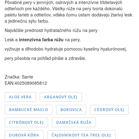
Pôvabné pery v jemných, oslnivých a intenzívne trblietavých
odtieňoch pre každého. Všetky rúže na pery tvoria dokonalú
paletu farieb a odtieňov, vďaka čomu ústam dodávajú žiarivý lesk
a jedinečnú sýtu farbu.
Najväčšie prednosti hydratačného rúžu na pery
Lesk a
intenzívna farba rúžu
na pery,
vyživuje a dlhodobo hydratuje pomocou kyseliny hyalurónovej,
pery pôsobia na pohľad plnšie a zdravšie.
Značka:
Sante
EAN:4025089085812
ALOE VERA
ARGANOVÝ OLEJ
BAMBUCKÉ MASLO
BOROVICA
CÉDROVÝ OLEJ
CITRÓNOVÝ OLEJ
DAMAŠSKÁ RUŽA
DUBOVÁ KÔRA
ČAJOVNÍKOVÝ TEA TREE OLEJ