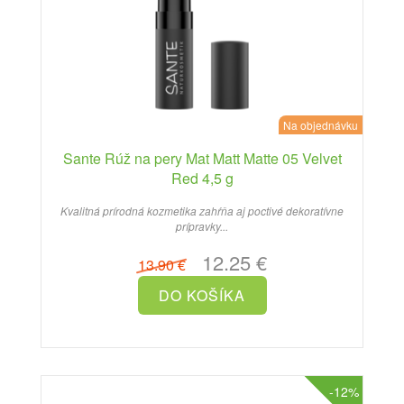
Na objednávku
Sante Rúž na pery Mat Matt Matte 05 Velvet
Red 4,5 g
Kvalitná prírodná kozmetika zahŕňa aj poctivé dekoratívne
prípravky...
12.25 €
13.90 €
-12%