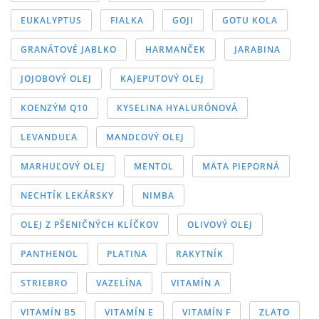
EUKALYPTUS
FIALKA
GOJI
GOTU KOLA
GRANÁTOVÉ JABLKO
HARMANČEK
JARABINA
JOJOBOVÝ OLEJ
KAJEPUTOVÝ OLEJ
KOENZÝM Q10
KYSELINA HYALURÓNOVÁ
LEVANDUĽA
MANDĽOVÝ OLEJ
MARHUĽOVÝ OLEJ
MENTOL
MÄTA PIEPORNÁ
NECHTÍK LEKÁRSKY
NIMBA
OLEJ Z PŠENIČNÝCH KLÍČKOV
OLIVOVÝ OLEJ
PANTHENOL
PLATINA
RAKYTNÍK
STRIEBRO
VAZELÍNA
VITAMÍN A
VITAMÍN B5
VITAMÍN E
VITAMÍN F
ZLATO