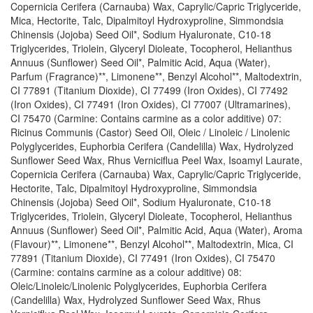
Copernicia Cerifera (Carnauba) Wax, Caprylic/Capric Triglyceride,
Mica, Hectorite, Talc, Dipalmitoyl Hydroxyproline, Simmondsia
Chinensis (Jojoba) Seed Oil*, Sodium Hyaluronate, C10-18
Triglycerides, Triolein, Glyceryl Dioleate, Tocopherol, Helianthus
Annuus (Sunflower) Seed Oil*, Palmitic Acid, Aqua (Water),
Parfum (Fragrance)**, Limonene**, Benzyl Alcohol**, Maltodextrin,
CI 77891 (Titanium Dioxide), CI 77499 (Iron Oxides), CI 77492
(Iron Oxides), CI 77491 (Iron Oxides), CI 77007 (Ultramarines),
CI 75470 (Carmine: Contains carmine as a color additive) 07:
Ricinus Communis (Castor) Seed Oil, Oleic / Linoleic / Linolenic
Polyglycerides, Euphorbia Cerifera (Candelilla) Wax, Hydrolyzed
Sunflower Seed Wax, Rhus Verniciflua Peel Wax, Isoamyl Laurate,
Copernicia Cerifera (Carnauba) Wax, Caprylic/Capric Triglyceride,
Hectorite, Talc, Dipalmitoyl Hydroxyproline, Simmondsia
Chinensis (Jojoba) Seed Oil*, Sodium Hyaluronate, C10-18
Triglycerides, Triolein, Glyceryl Dioleate, Tocopherol, Helianthus
Annuus (Sunflower) Seed Oil*, Palmitic Acid, Aqua (Water), Aroma
(Flavour)**, Limonene**, Benzyl Alcohol**, Maltodextrin, Mica, CI
77891 (Titanium Dioxide), CI 77491 (Iron Oxides), CI 75470
(Carmine: contains carmine as a colour additive) 08:
Oleic/Linoleic/Linolenic Polyglycerides, Euphorbia Cerifera
(Candelilla) Wax, Hydrolyzed Sunflower Seed Wax, Rhus