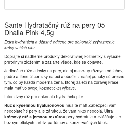
Sante Hydratačný rúž na pery 05
Dhalla Pink 4,5g
Extra hydratácia a úžasné odtiene pre dokonalé zvýraznenie
krásy vašich pier.
Doprajte si nádherné produkty dekoratívnej kozmetiky s výlučne
prírodným zložením a zažiarte všade, kde sa objavíte.
Jedinečné rúže a lesky na pery, ale aj make-up rôznych odtieňov,
púdre a tiene či ceruzky na oči a obočie z našej ponuky sú presne
tým, čo by každá moderná žena, ktorej záleží na zdravej kráse,
mala mať vo svojej kozmetickej výbave.
Intenzívny rúž pre dokonalú hydratáciu pier
Rúž s kyselinou hyalurónovou
musíte mať! Zabezpečí vám
neodolateľné pery a je zárukou, že vám nikto neodolá. Ultra
krémový rúž s jemnou textúrou
pery hydratuje a zvláčňuje. Je
bez syntetických farbív, parfémov a konzervačných látok.