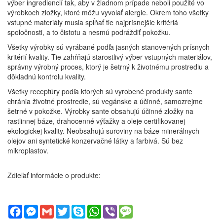
výber ingrediencií tak, aby v žiadnom prípade neboli použité vo
výrobkoch zložky, ktoré môžu vyvolať alergie. Okrem toho všetky
vstupné materiály musia spĺňať tie najprísnejšie kritériá
spoločnosti, a to čistotu a nesmú podráždiť pokožku.
Všetky výrobky sú vyrábané podľa jasných stanovených prísnych
kritérií kvality. Tie zahŕňajú starostlivý výber vstupných materiálov,
správny výrobný proces, ktorý je šetrný k životnému prostrediu a
dôkladnú kontrolu kvality.
Všetky receptúry podľa ktorých sú vyrobené produkty sante
chránia životné prostredie, sú vegánske a účinné, samozrejme
šetrné v pokožke. Výrobky sante obsahujú účinné zložky na
rastlinnej báze, drahocenné výťažky a oleje certifikovanej
ekologickej kvality. Neobsahujú suroviny na báze minerálnych
olejov ani syntetické konzervačné látky a farbivá. Sú bez
mikroplastov.
Zdieľať informácie o produkte:
Facebook
Messenger
Gmail
Twitter
Skype
WhatsApp
Viber
Message