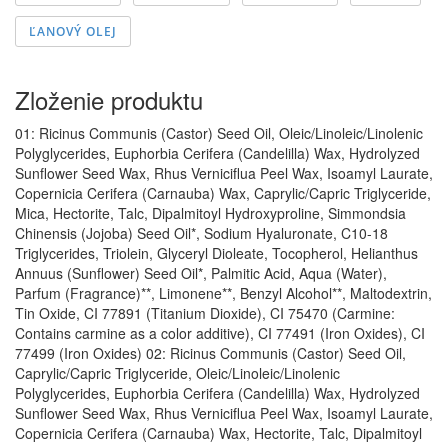
ĽANOVÝ OLEJ
Zloženie produktu
01: Ricinus Communis (Castor) Seed Oil, Oleic/Linoleic/Linolenic
Polyglycerides, Euphorbia Cerifera (Candelilla) Wax, Hydrolyzed
Sunflower Seed Wax, Rhus Verniciflua Peel Wax, Isoamyl Laurate,
Copernicia Cerifera (Carnauba) Wax, Caprylic/Capric Triglyceride,
Mica, Hectorite, Talc, Dipalmitoyl Hydroxyproline, Simmondsia
Chinensis (Jojoba) Seed Oil*, Sodium Hyaluronate, C10-18
Triglycerides, Triolein, Glyceryl Dioleate, Tocopherol, Helianthus
Annuus (Sunflower) Seed Oil*, Palmitic Acid, Aqua (Water),
Parfum (Fragrance)**, Limonene**, Benzyl Alcohol**, Maltodextrin,
Tin Oxide, CI 77891 (Titanium Dioxide), CI 75470 (Carmine:
Contains carmine as a color additive), CI 77491 (Iron Oxides), CI
77499 (Iron Oxides) 02: Ricinus Communis (Castor) Seed Oil,
Caprylic/Capric Triglyceride, Oleic/Linoleic/Linolenic
Polyglycerides, Euphorbia Cerifera (Candelilla) Wax, Hydrolyzed
Sunflower Seed Wax, Rhus Verniciflua Peel Wax, Isoamyl Laurate,
Copernicia Cerifera (Carnauba) Wax, Hectorite, Talc, Dipalmitoyl