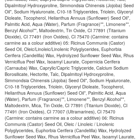
Dipalmitoyl Hydroxyproline, Simmondsia Chinensis (Jojoba) Seed
Oil*, Sodium Hyaluronate, C10-18 Triglycerides, Triolein, Glyceryl
Dioleate, Tocopherol, Helianthus Annuus (Sunflower) Seed Oil*,
Palmitic Acid, Aqua (Water), Parfum (Fragrance)**, Limonene**,
Benzyl Alcohol**, Maltodextrin, Tin Oxide, CI 77891 (Titanium
Dioxide), CI 77491 (Iron Oxides), CI 75470 (Carmine: contains
carmine as a colour additive) 05: Ricinus Communis (Castor)
Seed Oil, Oleic/Linoleic/Linolenic Polyglycerides, Euphorbia
Cerifera (Candelilla) Wax, Hydrolyzed Sunflower Seed Wax, Rhus
Verniciflua Peel Wax, Isoamyl Laurate, Copernicia Cerifera
(Carnauba) Wax, Caprylic/Capric Triglyceride, Calcium Sodium
Borosilicate, Hectorite, Talc, Dipalmitoyl Hydroxyproline,
Simmondsia Chinensis (Jojoba) Seed Oil*, Sodium Hyaluronate,
C10-18 Triglycerides, Triolein, Glyceryl Dioleate, Tocopherol,
Helianthus Annuus (Sunflower) Seed Oil*, Palmitic Acid, Aqua
(Water), Parfum (Fragrance)**, Limonene**, Benzyl Alcohol**,
Maltodextrin, Mica, Tin Oxide, CI 77891 (Titanium Dioxide), CI
77491 (Iron Oxides), CI 77007 (Ultramarines), CI 75470
(Carmine: contains carmine as a colour additive) 06: Ricinus
Communis (Castor) Seed Oil, Oleic / Linoleic / Linolenic
Polyglycerides, Euphorbia Cerifera (Candelilla) Wax, Hydrolyzed
Sunflower Seed Wax, Rhus Verniciflua Peel Wax, Isoamyl Laurate,