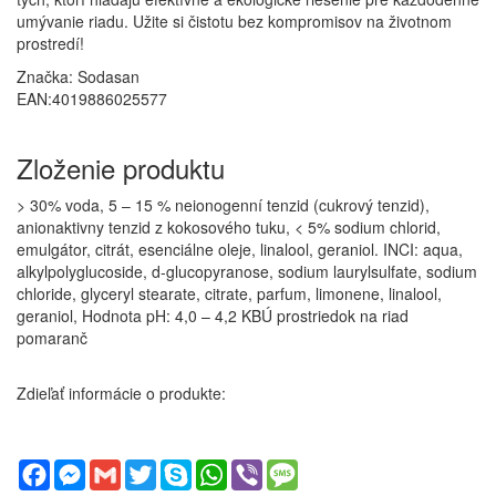
umývanie riadu. Užite si čistotu bez kompromisov na životnom
prostredí!
Značka:
Sodasan
EAN:4019886025577
Zloženie produktu
> 30% voda, 5 – 15 % neionogenní tenzid (cukrový tenzid),
anionaktivny tenzid z kokosového tuku, < 5% sodium chlorid,
emulgátor, citrát, esenciálne oleje, linalool, geraniol. INCI: aqua,
alkylpolyglucoside, d-glucopyranose, sodium laurylsulfate, sodium
chloride, glyceryl stearate, citrate, parfum, limonene, linalool,
geraniol, Hodnota pH: 4,0 – 4,2 KBÚ prostriedok na riad
pomaranč
Zdieľať informácie o produkte:
Facebook
Messenger
Gmail
Twitter
Skype
WhatsApp
Viber
Message