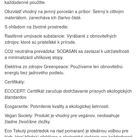
každodenné použitie.
Obzvlášť vhodný na jemný porcelán a príbor: Šetrný k citlivým
materiálom, zanecháva ich žiarivo čisté.
S ohľadom na životné prostredie:
Rastlinné umývacie substancie: Vyrábané z obnoviteľných
zdrojov, ktoré sú priateľské k prírode.
CO2 neutrálna prevádzka: SODASAN sa zaviazal k udržateľnosti
a minimalizácii uhlíkovej stopy.
Elektrina zo zdrojov Greenpeace: Používame len obnoviteľnú
energiu bez jadrového podielu.
Certifikáty:
ECOCERT: Certifikát zaručuje dodržiavanie prísnych ekologických
štandardov.
Ecogarantie: Potvrdenie kvality a ekologickej šetrnosti.
Vegan Society: Produkt je vhodný pre vegánov, neobsahuje
žiadne živočíšne zložky.
Eco Tekutý prostriedok na riad pomaranč je ideálnou voľbou pre
tých, ktorí hľadajú efektívne a ekologické riešenie pre každodenné