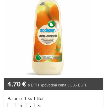
4.70
€
s DPH (pôvodná cena 5.00,- EUR)
Balenie: 1 ks 1 liter
ks