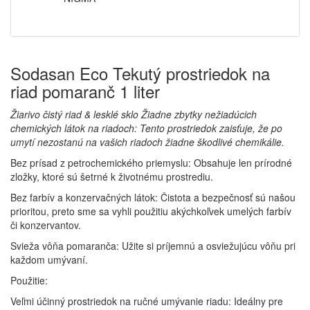
Sodasan Eco Tekutý prostriedok na
riad pomaranč 1 liter
Žiarivo čistý riad & lesklé sklo Žiadne zbytky nežiadúcich
chemických látok na riadoch: Tento prostriedok zaisťuje, že po
umytí nezostanú na vašich riadoch žiadne škodlivé chemikálie.
Bez prísad z petrochemického priemyslu: Obsahuje len prírodné
zložky, ktoré sú šetrné k životnému prostrediu.
Bez farbív a konzervačných látok: Čistota a bezpečnosť sú našou
prioritou, preto sme sa vyhli použitiu akýchkoľvek umelých farbív
či konzervantov.
Svieža vôňa pomaranča: Užite si príjemnú a osviežujúcu vôňu pri
každom umývaní.
Použitie:
Veľmi účinný prostriedok na ručné umývanie riadu: Ideálny pre