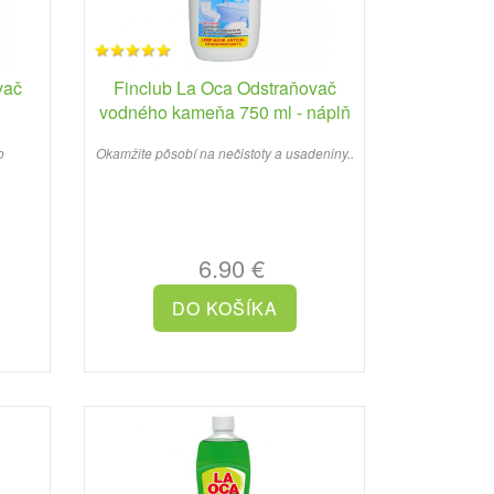
vač
Finclub La Oca Odstraňovač
vodného kameňa 750 ml - náplň
o
Okamžite pôsobí na nečistoty a usadeniny..
6.90 €