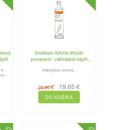
nkový
Sodasan Aróma difuzér
áplň
pomaranč - náhradná náplň
500ml
 a
Inšpirujúca, ovocná...
rom
19.65 €
20.90 €
-6%
-6%