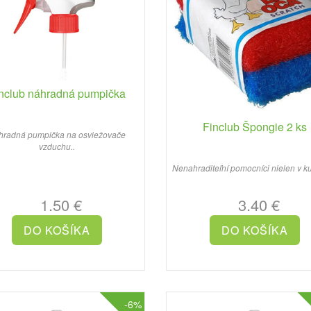
nclub náhradná pumpička
Finclub Špongie 2 ks
hradná pumpička na osviežovače
vzduchu..
Nenahraditeľní pomocníci nielen v ku
1.50 €
3.40 €
-6%