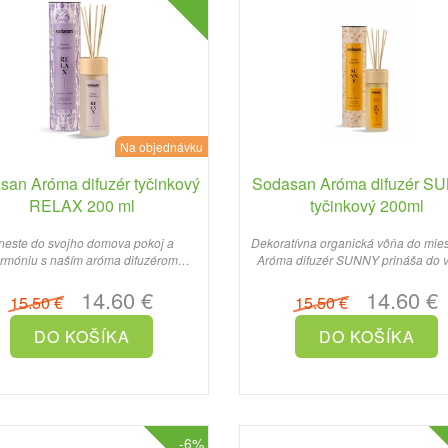
Na objednávku
san Aróma difuzér tyčinkový
Sodasan Aróma difuzér S
RELAX 200 ml
tyčinkový 200ml
neste do svojho domova pokoj a
Dekoratívna organická vôňa do mies
rmóniu s naším aróma difuzérom
Aróma difuzér SUNNY prináša do 
RELAX...
domova šťavnatú sladk..
14.60 €
14.60 €
15.50 €
15.50 €
-6%