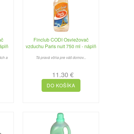
ač
Finclub CODI Osviežovač
áplň
vzduchu Paris nuit 750 ml - náplň
ách a
Tá pravá vôňa pre váš domov...
11.30 €