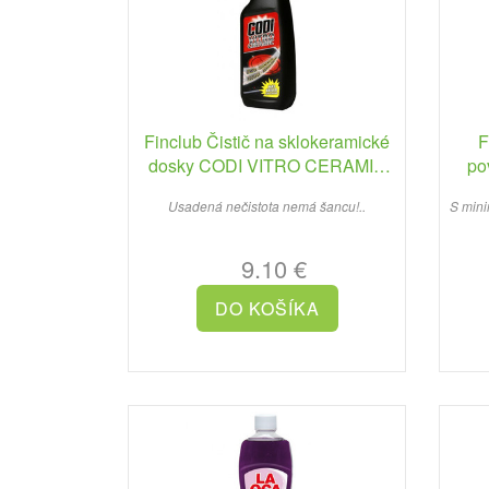
Finclub Čistič na sklokeramické
F
dosky CODI VITRO CERAMIC
po
750 ml
Usadená nečistota nemá šancu!..
S mini
9.10 €