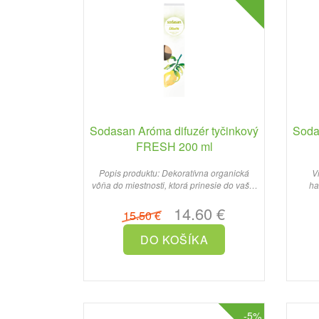
Sodasan Aróma difuzér tyčinkový
Soda
FRESH 200 ml
Popis produktu: Dekoratívna organická
V
vôňa do miestnosti, ktorá prinesie do vašej
ha
domácnosti svie..
14.60 €
15.50 €
-5%