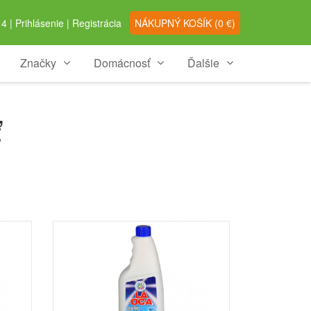
4 |
Prihlásenie
|
Registrácia
NÁKUPNÝ
KOŠÍK
(
0
€)
Značky
Domácnosť
Ďalšie
ť