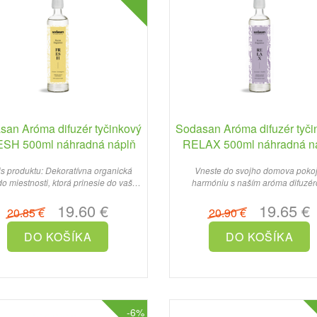
san Aróma difuzér tyčinkový
Sodasan Aróma difuzér tyči
SH 500ml náhradná náplň
RELAX 500ml náhradná n
uktu: Dekoratívna organická
Vneste do svojho domova pokoj
o miestnosti, ktorá prinesie do vašej
harmóniu s naším aróma difuzé
domácnosti svie..
RELAX...
19.60 €
19.65 €
20.85 €
20.90 €
-6%