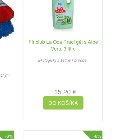
Finclub La Oca Prací gél s Aloe
Vera, 3 litre
Ekologický a šetrný k prírode..
chyni..
15.20 €
-6%
-6%