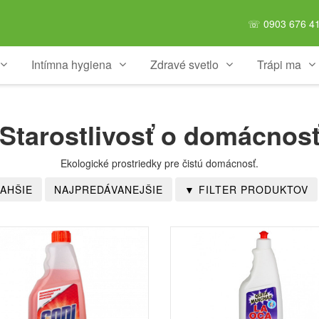
☏ 0903 676 41
Intímna hygiena
Zdravé svetlo
Trápi ma
Starostlivosť o domácnos
Ekologické prostriedky pre čistú domácnosť.