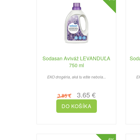
Sodasan Aviváž LEVANDUĽA
Sod
750 ml
EKO drogéria, aká tu ešte nebola...
EK
3.65 €
3.85 €
-6%