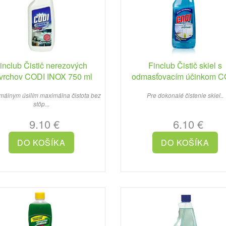
inclub Čistič nerezových
Finclub Čistič skiel s
vrchov CODI INOX 750 ml
odmasťovacím účinkom C
CRISTAL 750 ml
málnym úsilím maximálna čistota bez
Pre dokonalé čistenie skiel..
stôp...
9.10 €
6.10 €