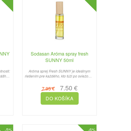
UNNY
Sodasan Aróma spray fresh
SUNNY 50ml
tnosti:
Aróma sprej Fresh SUNNY je ideálnym
vášho
riešením pre každého, kto túži po sviežom a
čistom prostredí vo ..
7.50 €
7.95 €
-5%
-6%