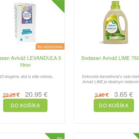
Na objednávku
asan Aviváž LEVANDUĽA 5
Sodasan Aviváž LIME 750
litrov
O drogéria, aká tu ešte nebola...
Dokonalá starostlivosť o vašu biel
Aviváž LIME je ideálnym riešením
všetkých, ktorí hľadajú..
20.95 €
3.65 €
22.25 €
3.85 €
-6%