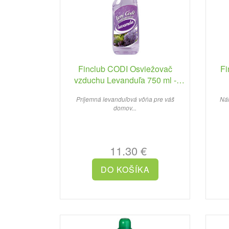
Finclub CODI Osviežovač
Fi
vzduchu Levanduľa 750 ml -
náplň
Príjemná levanduľová vôňa pre váš
Ná
domov...
11.30 €