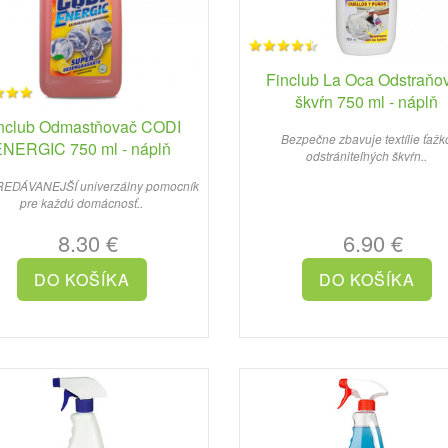
Finclub La Oca Odstraňo
škvŕn 750 ml - náplň
nclub Odmastňovač CODI
Bezpečne zbavuje textílie ťažk
ENERGIC 750 ml - náplň
odstrániteľných škvŕn..
EDÁVANEJŠÍ univerzálny pomocník
pre každú domácnosť..
8.30 €
6.90 €