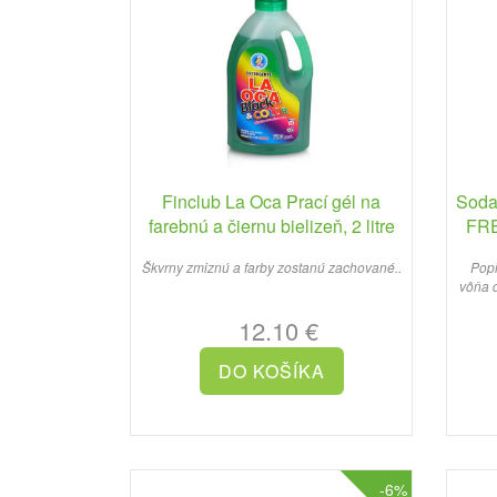
Finclub La Oca Prací gél na
Soda
farebnú a čiernu bielizeň, 2 litre
FRE
Škvrny zmiznú a farby zostanú zachované..
Popis prod
vôňa d
12.10 €
-6%