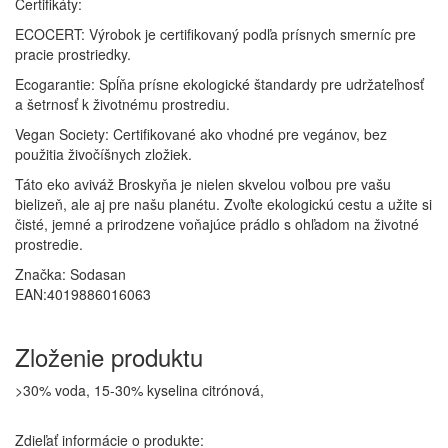
Certifikáty:
ECOCERT: Výrobok je certifikovaný podľa prísnych smerníc pre
pracie prostriedky.
Ecogarantie: Spĺňa prísne ekologické štandardy pre udržateľnosť
a šetrnosť k životnému prostrediu.
Vegan Society: Certifikované ako vhodné pre vegánov, bez
použitia živočíšnych zložiek.
Táto eko aviváž Broskyňa je nielen skvelou voľbou pre vašu
bielizeň, ale aj pre našu planétu. Zvoľte ekologickú cestu a užite si
čisté, jemné a prirodzene voňajúce prádlo s ohľadom na životné
prostredie.
Značka:
Sodasan
EAN:4019886016063
Zloženie produktu
>30% voda, 15-30% kyselina citrónová,
Zdieľať informácie o produkte: