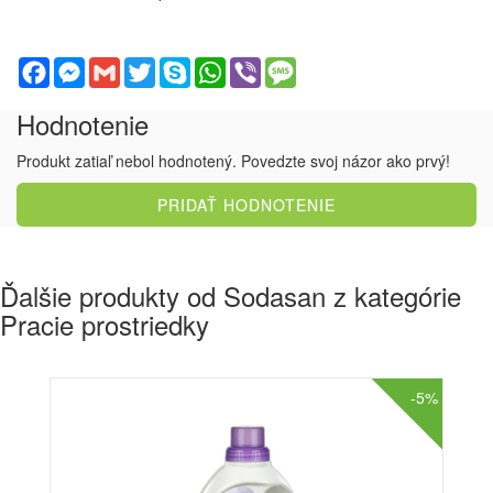
Facebook
Messenger
Gmail
Twitter
Skype
WhatsApp
Viber
Message
Hodnotenie
Produkt zatiaľ nebol hodnotený. Povedzte svoj názor ako prvý!
PRIDAŤ HODNOTENIE
Ďalšie produkty od Sodasan z kategórie
Pracie prostriedky
-5%