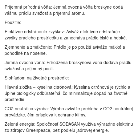
Príjemná prírodná vôňa: Jemná ovocná vôňa broskyne dodá
vášmu prádlu sviežosť a príjemnú arómu.
Použitie:
Efektívne odstránenie zvyškov: Aviváž efektívne odstraňuje
zvyšky pracieho prostriedku a zanecháva prádlo čisté a hebké.
Zjemnenie a zmäkčenie: Prádlo je po použití aviváže mäkké a
pohodlné na nosenie.
Jemná ovocná vôňa: Prirodzená broskyňová vôňa dodáva prádlu
sviežosť a príjemný pocit.
S ohľadom na životné prostredie:
Hlavná zložka – kyselina citrónová: Kyselina citrónová je rýchlo a
úplne biologicky odbúrateľná, čo minimalizuje dopad na životné
prostredie.
CO2 neutrálna výroba: Výroba aviváže prebieha v CO2 neutrálnej
prevádzke, čím prispieva k ochrane klímy.
Zelená energia: Spoločnosť SODASAN využíva výhradne elektrinu
zo zdrojov Greenpeace, bez podielu jadrovej energie.