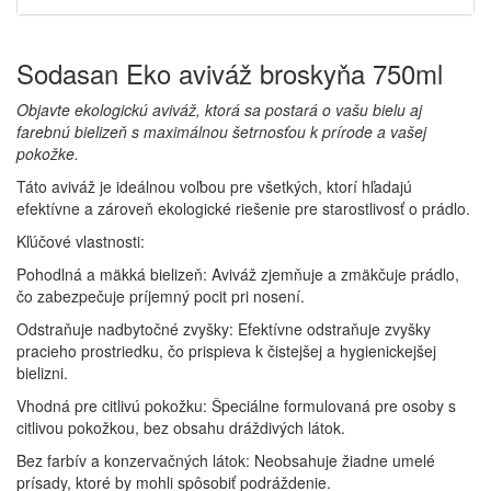
Sodasan Eko aviváž broskyňa 750ml
Objavte ekologickú aviváž, ktorá sa postará o vašu bielu aj
farebnú bielizeň s maximálnou šetrnosťou k prírode a vašej
pokožke.
Táto aviváž je ideálnou voľbou pre všetkých, ktorí hľadajú
efektívne a zároveň ekologické riešenie pre starostlivosť o prádlo.
Kľúčové vlastnosti:
Pohodlná a mäkká bielizeň: Aviváž zjemňuje a zmäkčuje prádlo,
čo zabezpečuje príjemný pocit pri nosení.
Odstraňuje nadbytočné zvyšky: Efektívne odstraňuje zvyšky
pracieho prostriedku, čo prispieva k čistejšej a hygienickejšej
bielizni.
Vhodná pre citlivú pokožku: Špeciálne formulovaná pre osoby s
citlivou pokožkou, bez obsahu dráždivých látok.
Bez farbív a konzervačných látok: Neobsahuje žiadne umelé
prísady, ktoré by mohli spôsobiť podráždenie.