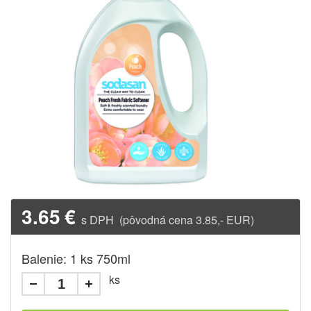
3.65
€
s DPH (pôvodná cena 3.85,- EUR)
Balenie: 1 ks 750ml
ks