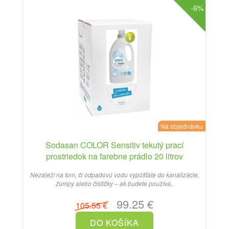
-6%
Na objednávku
Sodasan COLOR Sensitiv tekutý prací
prostriedok na farebne prádlo 20 litrov
Nezáleží na tom, či odpadovú vodu vypúšťate do kanalizácie,
žumpy alebo čističky – ak budete používa..
99.25 €
105.55 €